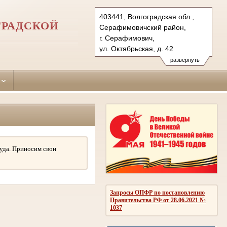
403441, Волгоградская обл.,
ГРАДСКОЙ
Серафимовичский район,
г. Серафимович,
ул. Октябрьская, д. 42
Тел.: (84464)-4-49-57
развернуть
seraf.vol@sudrf.ru
уда. Приносим свои
Запросы ОПФР по постановлению
Правительства РФ от 28.06.2021 №
1037